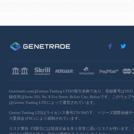
Genetrade.comはGenius Trading LTDの取引名称であり、登録番号は563
録住所はSuite 201, No. 8 Eve Street, Belize City, Belizeです。このウ
はGenius Trading LTD によって運営されています。
Genius Trading LTDはライセンス番号270/30の下、 ベリーズ国際金融
ス委員会 (FSC) により規制されています。
リスク警告: FX取引には投資元金を失う非常に高いリスクが伴います。